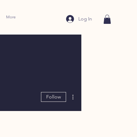
More
Log In
More actions
Follow