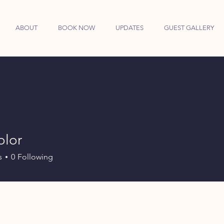
ABOUT
BOOK NOW
UPDATES
GUEST GALLERY
olor
s
0
Following