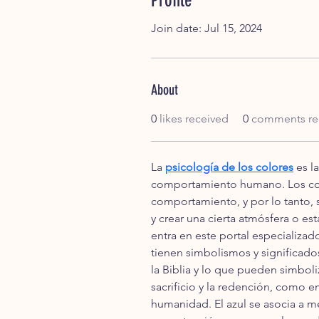
Profile
Join date: Jul 15, 2024
About
0
likes received
0
comments re
La 
psicología de los colores
 es l
comportamiento humano. Los colo
comportamiento, y por lo tanto, s
y crear una cierta atmósfera o e
entra en este portal especializa
tienen simbolismos y significado
la Biblia y lo que pueden simboliz
sacrificio y la redención, como e
humanidad. El azul se asocia a men