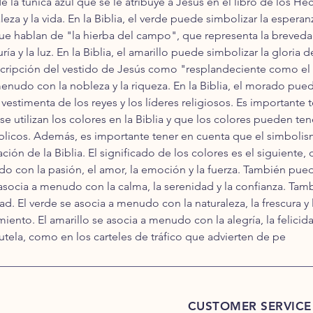
 la túnica azul que se le atribuye a Jesús en el libro de los He
za y la vida. En la Biblia, el verde puede simbolizar la esperanz
e hablan de "la hierba del campo", que representa la brevedad 
a y la luz. En la Biblia, el amarillo puede simbolizar la gloria de
cripción del vestido de Jesús como "resplandeciente como el 
udo con la nobleza y la riqueza. En la Biblia, el morado puede 
vestimenta de los reyes y los líderes religiosos. Es importante
utilizan los colores en la Biblia y que los colores pueden tene
íblicos. Además, es importante tener en cuenta que el simbolis
tación de la Biblia. El significado de los colores es el siguien
do con la pasión, el amor, la emoción y la fuerza. También puede
asocia a menudo con la calma, la serenidad y la confianza. Tamb
idad. El verde se asocia a menudo con la naturaleza, la frescura
imiento. El amarillo se asocia a menudo con la alegría, la felici
autela, como en los carteles de tráfico que advierten de pe
CUSTOMER SERVICE