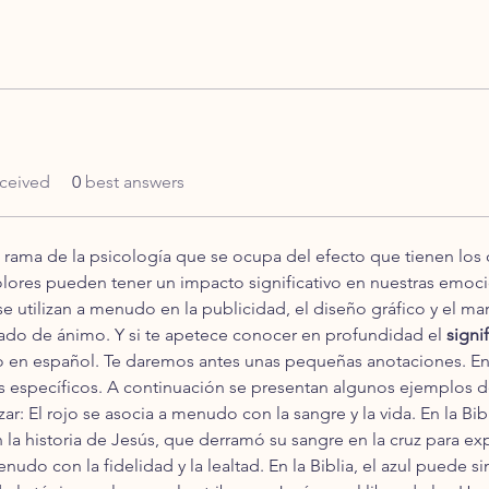
ceived
0
best answers
a rama de la psicología que se ocupa del efecto que tienen los 
res pueden tener un impacto significativo en nuestras emoci
e utilizan a menudo en la publicidad, el diseño gráfico y el ma
stado de ánimo. Y si te apetece conocer en profundidad el 
signi
do en español. Te daremos antes unas pequeñas anotaciones. En 
s específicos. A continuación se presentan algunos ejemplos de
ar: El rojo se asocia a menudo con la sangre y la vida. En la Bibl
n la historia de Jesús, que derramó su sangre en la cruz para ex
udo con la fidelidad y la lealtad. En la Biblia, el azul puede si