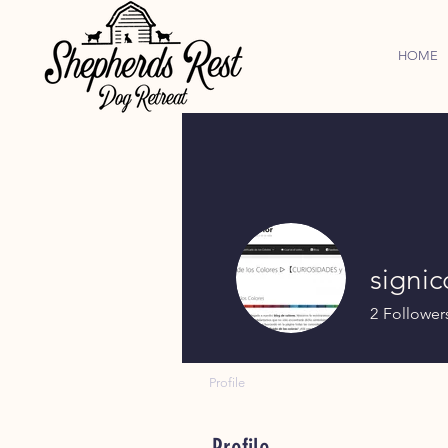
HOME
signic
2
Follower
Profile